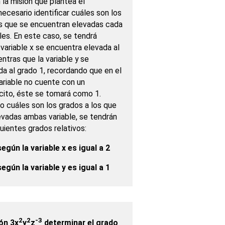
 la misión que plantea el
necesario identificar cuáles son los
s que se encuentran elevadas cada
bles. En este caso, se tendrá
variable x se encuentra elevada al
ntras que la variable y se
a al grado 1, recordando que en el
ariable no cuente con un
cito, éste se tomará como 1.
o cuáles son los grados a los que
evadas ambas variable, se tendrán
uientes grados relativos:
egún la variable x es igual a 2
egún la variable y es igual a 1
2
2
-3
ón 3x
y
z
determinar el grado