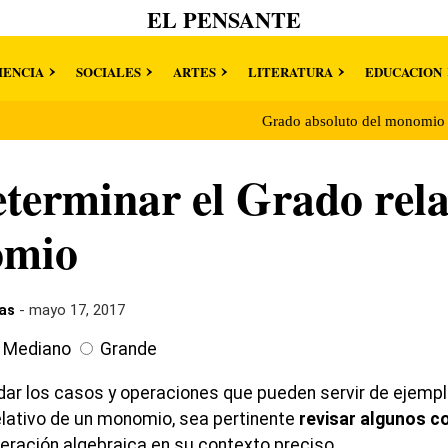
EL PENSANTE
IENCIA
SOCIALES
ARTES
LITERATURA
EDUCACION
Grado absoluto del monomi
erminar el Grado rela
omio
as
- mayo 17, 2017
Mediano
Grande
dar los casos y operaciones que pueden servir de ejemplo
elativo de un monomio, sea pertinente
revisar algunos 
eración algebraica en su contexto preciso.