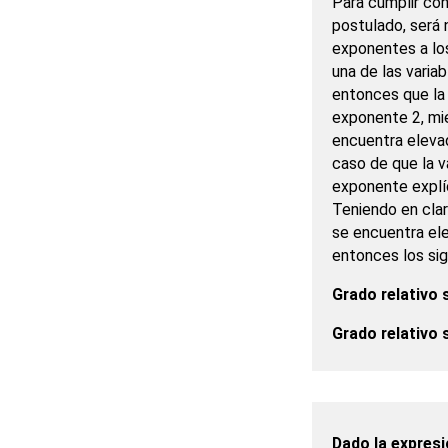
Para cumplir con
postulado, será 
exponentes a lo
una de las varia
entonces que la 
exponente 2, mie
encuentra elevad
caso de que la v
exponente explí
Teniendo en clar
se encuentra el
entonces los sig
Grado relativo s
Grado relativo s
Dado la expresi