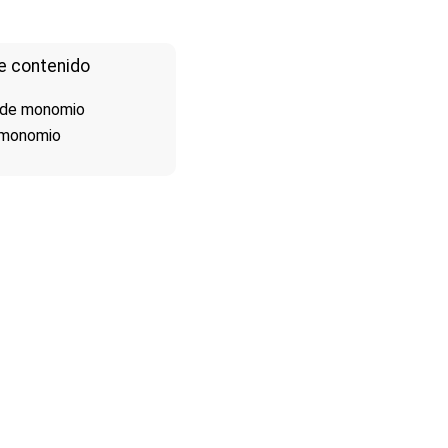
e contenido
n de monomio
 monomio