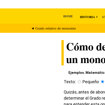
HOME
HISTORIA
C
◄ Grado relativo de monomio
Cómo det
un mon
Ejemplos
,
Matemátic
Texto:
Pequeño
Quizás, antes de abor
determinar el Grado r
para entender esta op