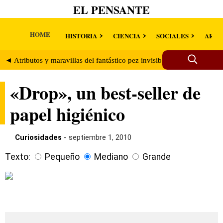
EL PENSANTE
HOME
HISTORIA
CIENCIA
SOCIALES
ARTE
◄ Atributos y maravillas del fantástico pez invisible brasileño
Ali
«Drop», un best-seller de
papel higiénico
Curiosidades
- septiembre 1, 2010
Texto:
Pequeño
Mediano
Grande