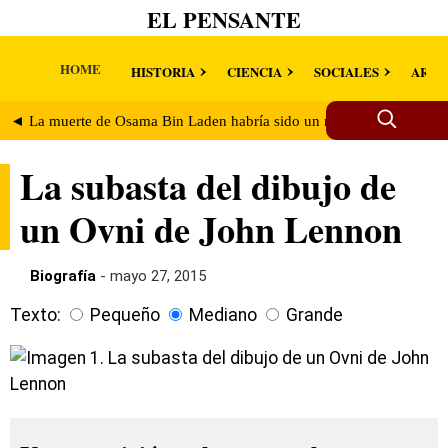
EL PENSANTE
HOME
HISTORIA
CIENCIA
SOCIALES
ARTE
◄ La muerte de Osama Bin Laden habría sido un montaje mediático
La subasta del dibujo de
un Ovni de John Lennon
Biografía
- mayo 27, 2015
Texto:
Pequeño
Mediano
Grande