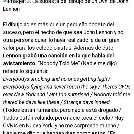
El dibujo no es más que un pequeño boceto del
suceso, pero el hecho de que sea John Lennon y no
otra persona quien lo haya realizado le da un gran
valor para los coleccionistas. Además de éste,
Lennon grabó una canción en la que habla del
avistamiento.
“Nobody Told Me” (Nadie me dijo)
refiere lo siguiente:
Everybodys smoking and no ones getting high /
Everybodys flying and never touch the sky / Theres UFOs
over New York and I aint too surprised / Nobody told me
thered be days like these / Strange days indeed
(Todos están fumando, pero nadie está drogado /
Todos están volando, pero nadie toca el cielo / Hay
OVNIs en Nueva York, y no me sorprende mucho /
Nadie me dijo que habrían días como estos / En