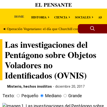
EL PENSANTE
HOME
HISTORIA
CIENCIA
SOCIALES
ARTE
◄ Operación Vegetariano: el día que Churchill comenzó a prepararse 
Las investigaciones del
Pentágono sobre Objetos
Voladores no
Identificados (OVNIS)
Misterio, hechos insólitos
- diciembre 20, 2017
Texto:
Pequeño
Mediano
Grande