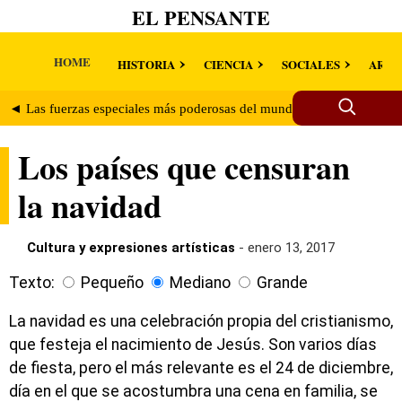
EL PENSANTE
HOME
HISTORIA
CIENCIA
SOCIALES
ARTE
◄ Las fuerzas especiales más poderosas del mundo
Los objetos 
Los países que censuran
la navidad
Cultura y expresiones artísticas
- enero 13, 2017
Texto:
Pequeño
Mediano
Grande
La navidad es una celebración propia del cristianismo,
que festeja el nacimiento de Jesús. Son varios días
de fiesta, pero el más relevante es el 24 de diciembre,
día en el que se acostumbra una cena en familia, se