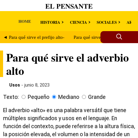
EL PENSANTE
HOME
HISTORIA
CIENCIA
SOCIALES
ARTE
◄ Para qué sirve el prefijo alto-
Para qué sirve la interjección ¡al
Para qué sirve el adverbio
alto
Usos
- junio 8, 2023
Texto:
Pequeño
Mediano
Grande
El adverbio «alto» es una palabra versátil que tiene
múltiples significados y usos en el lenguaje. En
función del contexto, puede referirse a la altura física,
la posición elevada, el volumen o la intensidad de un