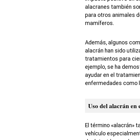
alacranes también so
para otros animales 
mamíferos.
Además, algunos comp
alacrán han sido utili
tratamientos para ci
ejemplo, se ha demost
ayudar en el tratamien
enfermedades como la a
Uso del alacrán en 
El término «alacrán» t
vehículo especialment