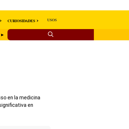
USOS
CURIOSIDADES
o ►
uso en la medicina
ignificativa en