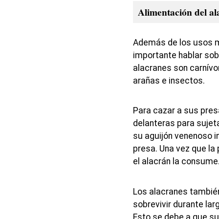
Alimentación del a
Además de los usos m
importante hablar sobr
alacranes son carnívo
arañas e insectos.
Para cazar a sus presa
delanteras para sujeta
su aguijón venenoso i
presa. Una vez que la 
el alacrán la consume
Los alacranes tambié
sobrevivir durante lar
Esto se debe a que s