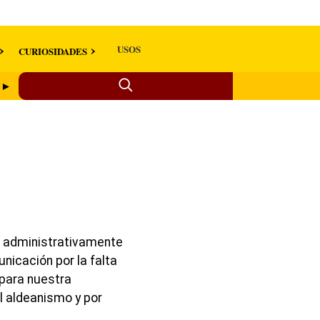
USOS
CURIOSIDADES
o ►
n administrativamente
icación por la falta
 para nuestra
l aldeanismo y por