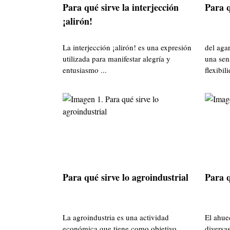
Para qué sirve la interjección
Para q
¡alirón!
La interjección ¡alirón! es una expresión
del aga
utilizada para manifestar alegría y
una sen
entusiasmo ...
flexibili
Para qué sirve lo agroindustrial
Para q
La agroindustria es una actividad
El ahue
económica que tiene como objetivo
diversa