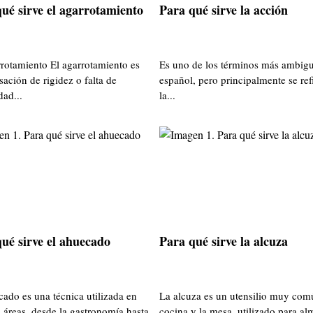
ué sirve el agarrotamiento
Para qué sirve la acción
rrotamiento El agarrotamiento es
Es uno de los términos más ambigu
sación de rigidez o falta de
español, pero principalmente se ref
dad...
la...
ué sirve el ahuecado
Para qué sirve la alcuza
cado es una técnica utilizada en
La alcuza es un utensilio muy com
s áreas, desde la gastronomía hasta
cocina y la mesa, utilizado para a