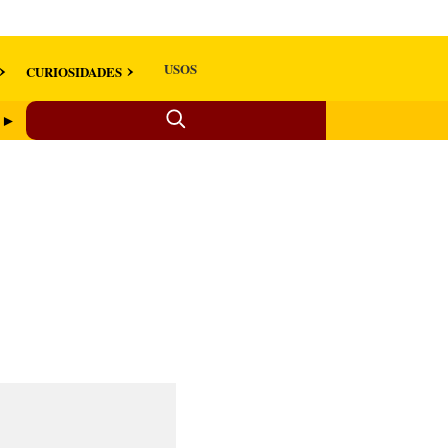
USOS
CURIOSIDADES
o ►