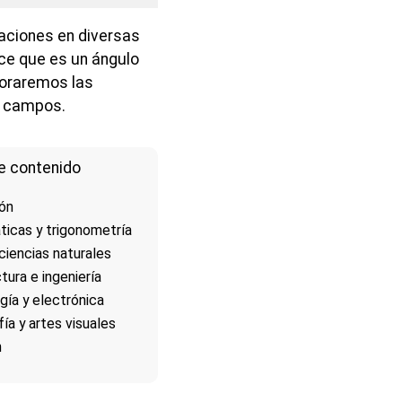
aciones en diversas
ice que es un ángulo
loraremos las
s campos.
e contenido
ión
icas y trigonometría
 ciencias naturales
tura e ingeniería
gía y electrónica
fía y artes visuales
n