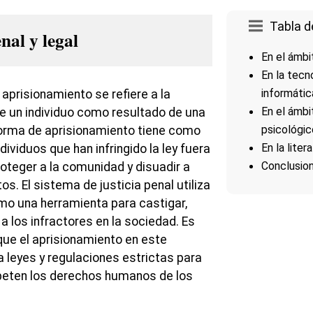
Tabla d
nal y legal
En el ámbi
En la tecn
informátic
l aprisionamiento se refiere a la
En el ámbi
de un individuo como resultado de una
psicológic
forma de aprisionamiento tiene como
En la liter
dividuos que han infringido la ley fuera
Conclusio
oteger a la comunidad y disuadir a
os. El sistema de justicia penal utiliza
mo una herramienta para castigar,
r a los infractores en la sociedad. Es
ue el aprisionamiento en este
a leyes y regulaciones estrictas para
peten los derechos humanos de los