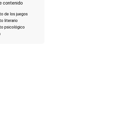
e contenido
to de los juegos
o literario
to psicológico
n