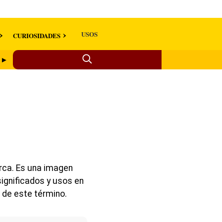
USOS
CURIOSIDADES
o ►
orca. Es una imagen
significados y usos en
 de este término.