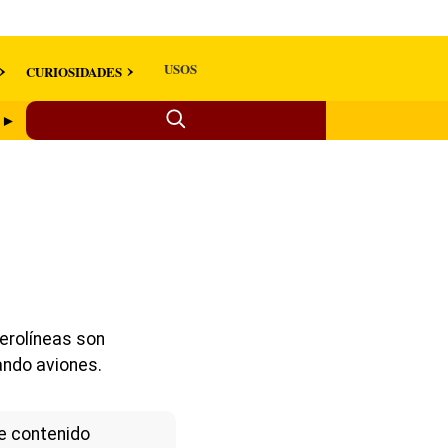
USOS
CURIOSIDADES
o ►
erolíneas son
ando aviones.
e contenido