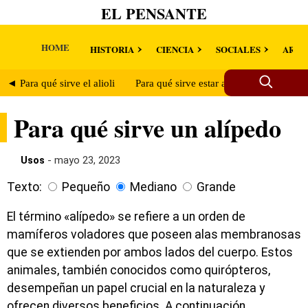
EL PENSANTE
HOME
HISTORIA
CIENCIA
SOCIALES
ARTE
◄ Para qué sirve el alioli
Para qué sirve estar aliquebrado ►
Para qué sirve un alípedo
Usos
- mayo 23, 2023
Texto:
Pequeño
Mediano
Grande
El término «alípedo» se refiere a un orden de
mamíferos voladores que poseen alas membranosas
que se extienden por ambos lados del cuerpo. Estos
animales, también conocidos como quirópteros,
desempeñan un papel crucial en la naturaleza y
ofrecen diversos beneficios. A continuación,