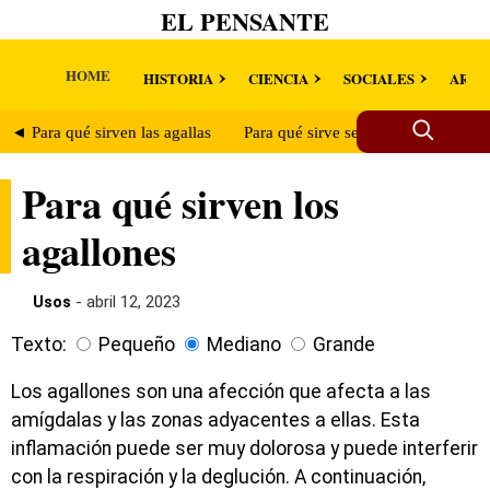
EL PENSANTE
HOME
HISTORIA
CIENCIA
SOCIALES
ARTE
◄ Para qué sirven las agallas
Para qué sirve ser agalludo ►
Para qué sirven los
agallones
Usos
- abril 12, 2023
Texto:
Pequeño
Mediano
Grande
Los agallones son una afección que afecta a las
amígdalas y las zonas adyacentes a ellas. Esta
inflamación puede ser muy dolorosa y puede interferir
con la respiración y la deglución. A continuación,