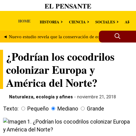
EL PENSANTE
HOME
HISTORIA
CIENCIA
SOCIALES
ARTE
◄ Nuevo estudio revela que la conservación de ecosistemas podría se
¿Podrían los cocodrilos
colonizar Europa y
América del Norte?
Naturaleza, ecología y afines
- noviembre 21, 2018
Texto:
Pequeño
Mediano
Grande