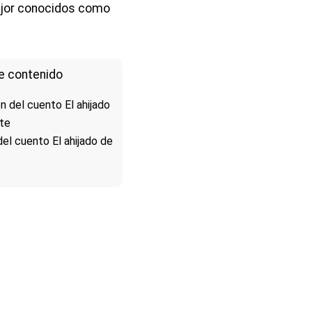
or conocidos como
e contenido
n del cuento El ahijado
rte
l cuento El ahijado de