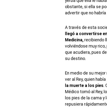
yerba que ella le habí
obstante, si ella se p
advertir que no habría
A través de esta soci
llegó a convertirse e
Medicina,
recibiendo l
volviéndose muy rico, 
que acudiera, pues de
su destino.
En medio de su mejor
ver al Rey, quien habí
la muerte a los pies
.
Médico tomó al Rey, l
los pies de la cama y l
repusiera rápidamente