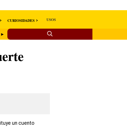
USOS
CURIOSIDADES
s ►
uerte
tituye un cuento