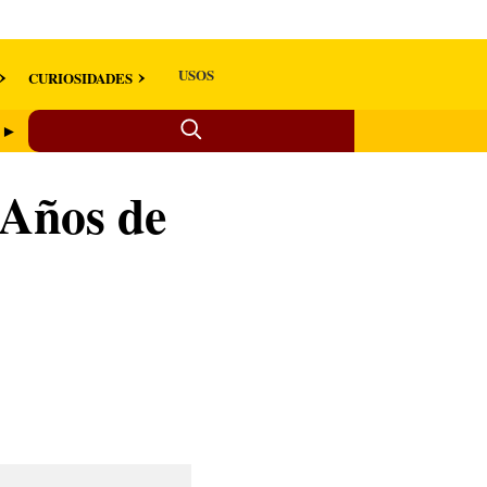
USOS
CURIOSIDADES
6 ►
 Años de