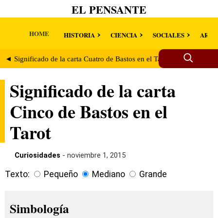
EL PENSANTE
HOME
HISTORIA
CIENCIA
SOCIALES
ARTE
◄ Significado de la carta Cuatro de Bastos en el Tarot
Del cuerpo 
Significado de la carta
Cinco de Bastos en el
Tarot
Curiosidades
- noviembre 1, 2015
Texto:
Pequeño
Mediano
Grande
Simbología