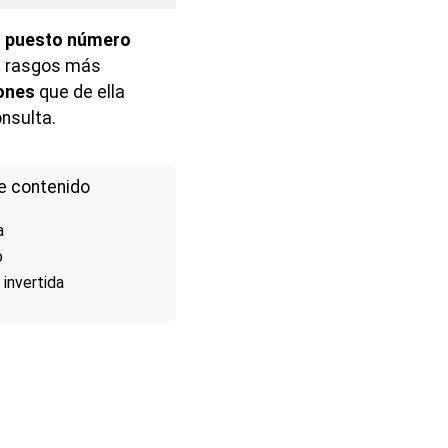
l
puesto número
s rasgos más
iones
que de ella
nsulta.
e contenido
a
o
 invertida