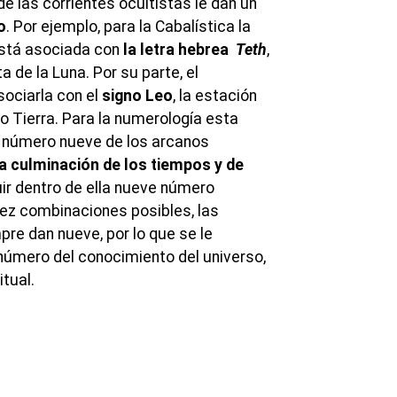
e las corrientes ocultistas le dan un
o
. Por ejemplo, para la Cabalística la
está asociada con
la letra hebrea
Teth
,
a de la Luna. Por su parte, el
ociarla con el
signo Leo
, la estación
o Tierra. Para la numerología esta
el número nueve de los arcanos
la culminación de los tiempos y de
uir dentro de ella nueve número
iez combinaciones posibles, las
e dan nueve, por lo que se le
número del conocimiento del universo,
itual.