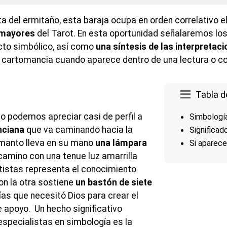
a del ermitaño, esta baraja ocupa en orden correlativo e
 mayores
del Tarot. En esta oportunidad señalaremos lo
cto simbólico, así como
una síntesis de las interpretac
 cartomancia cuando aparece dentro de una lectura o co
Tabla d
ño podemos apreciar casi de perfil a
Simbologí
nciana
que va caminando hacia la
Significad
 manto lleva en su mano
una lámpara
Si aparece
camino con una tenue luz amarrilla
tistas representa el conocimiento
on la otra sostiene
un bastón de siete
ías que necesitó Dios para crear el
e apoyo. Un hecho significativo
especialistas en simbología es la