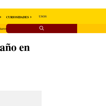
USOS
CURIOSIDADES
 tarot ►
taño en