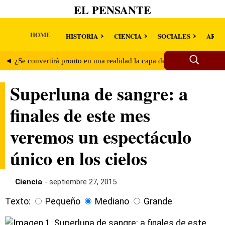
EL PENSANTE
HOME
HISTORIA
CIENCIA
SOCIALES
ARTE
◄ ¿Se convertirá pronto en una realidad la capa de invisibilidad?
Superluna de sangre: a
finales de este mes
veremos un espectáculo
único en los cielos
Ciencia
- septiembre 27, 2015
Texto:
Pequeño
Mediano
Grande