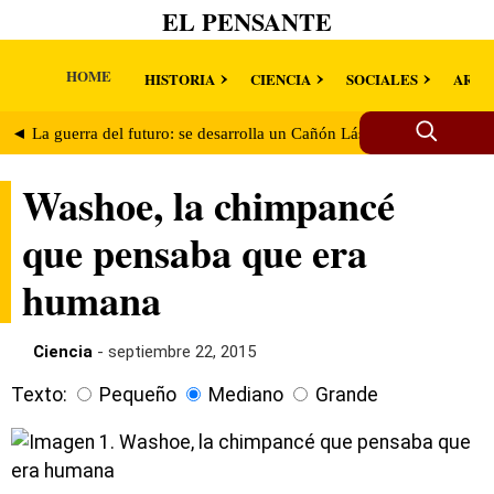
EL PENSANTE
HOME
HISTORIA
CIENCIA
SOCIALES
ARTE
◄ La guerra del futuro: se desarrolla un Cañón Láser
¿Volarán la
Washoe, la chimpancé
que pensaba que era
humana
Ciencia
- septiembre 22, 2015
Texto:
Pequeño
Mediano
Grande