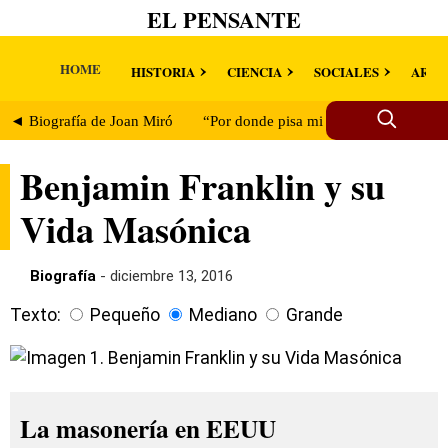
EL PENSANTE
HOME
HISTORIA
CIENCIA
SOCIALES
ARTE
◄ Biografía de Joan Miró
“Por donde pisa mi caballo, no vuelve a
Benjamin Franklin y su
Vida Masónica
Biografía
- diciembre 13, 2016
Texto:
Pequeño
Mediano
Grande
La masonería en EEUU