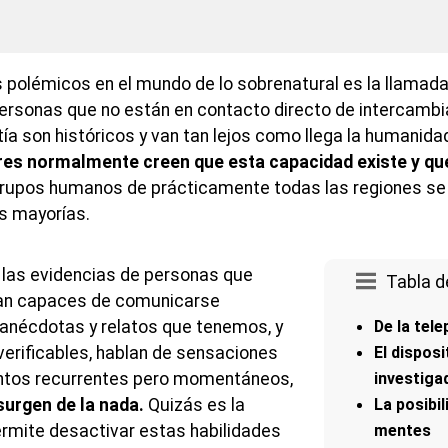
polémicos en el mundo de lo sobrenatural es la llamada t
personas que no están en contacto directo de intercambi
ía son históricos y van tan lejos como llega la humanida
es normalmente creen que esta capacidad existe y qu
 grupos humanos de prácticamente todas las regiones se
as mayorías.
 las evidencias de personas que
Tabla d
an capaces de comunicarse
anécdotas y relatos que tenemos, y
De la tele
verificables, hablan de sensaciones
El disposi
ntos recurrentes pero momentáneos,
investiga
surgen de la nada.
Quizás es la
La posibil
ermite desactivar estas habilidades
mentes