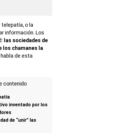
elepatía, o la
ar información. Los
d:
las sociedades de
e los chamanes la
 habla de esta
e contenido
patía
tivo inventado por los
dores
idad de “unir” las