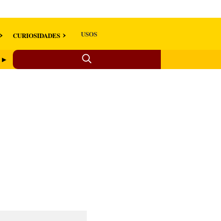
USOS
CURIOSIDADES
o ►