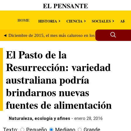
EL PENSANTE
HOME
HISTORIA
CIENCIA
SOCIALES
ARTE
◄ Diciembre de 2015, el mes más caluroso en los últimos 136 años
El Pasto de la
Resurrección: variedad
australiana podría
brindarnos nuevas
fuentes de alimentación
Naturaleza, ecología y afines
- enero 28, 2016
Texto:
Pequeño
Mediano
Grande