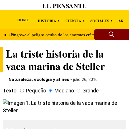
EL PENSANTE
HOME
HISTORIA
CIENCIA
SOCIALES
ARTE
◄ «Pingos»: el peligro oculto de los enormes cráteres siberianos
La triste historia de la
vaca marina de Steller
Naturaleza, ecología y afines
- julio 26, 2016
Texto:
Pequeño
Mediano
Grande