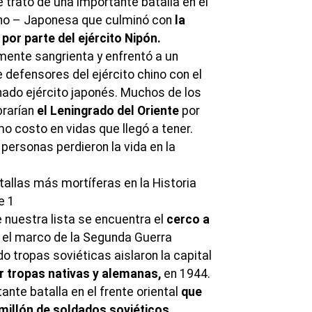
 trató de una importante batalla en el
ino – Japonesa que culminó con
la
por parte del ejército Nipón.
emente sangrienta y enfrentó a un
defensores del ejército chino con el
ado ejército japonés. Muchos de los
brarían
el Leningrado del Oriente
por
imo costo en vidas que llegó a tener.
 personas perdieron la vida en la
de nuestra lista se encuentra el
cerco a
n el marco de la Segunda Guerra
o tropas soviéticas aislaron la capital
r tropas nativas y alemanas,
en 1944.
ante batalla en el frente oriental
que
millón de soldados soviéticos.