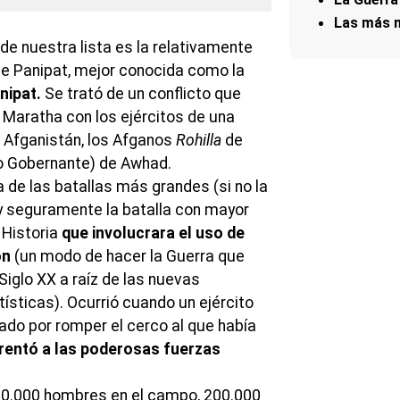
Las más m
de nuestra lista es la relativamente
e Panipat, mejor conocida como la
nipat.
Se trató de un conflicto que
 Maratha con los ejércitos de una
e Afganistán, los Afganos
Rohilla
de
o Gobernante) de Awhad.
 de las batallas más grandes (si no la
 y seguramente la batalla con mayor
 Historia
que involucrara el uso de
ón
(un modo de hacer la Guerra que
iglo XX a raíz de las nuevas
sticas). Ocurrió cuando un ejército
do por romper el cerco al que había
rentó a las poderosas fuerzas
500.000 hombres en el campo, 200.000