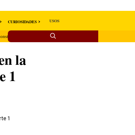
USOS
CURIOSIDADES
onstruo de Monserrate: Las mataba y las enterraba en el patio de su ca
en la
e 1