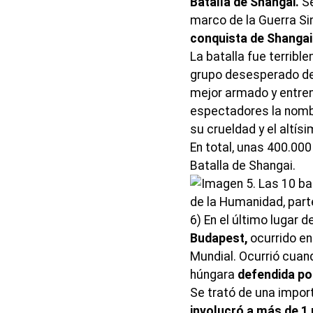
Batalla de Shangai.
Se
marco de la Guerra S
conquista de Shangai 
La batalla fue terribl
grupo desesperado de 
mejor armado y entren
espectadores la nom
su crueldad y el altís
En total, unas 400.000
Batalla de Shangai.
6) En el último lugar 
Budapest,
ocurrido e
Mundial. Ocurrió cuand
húngara
defendida po
Se trató de una import
involucró a más de 1 