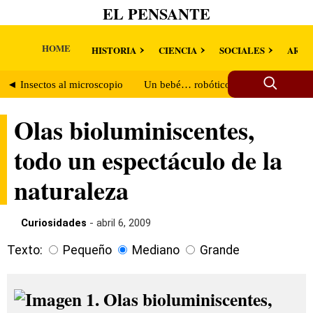
EL PENSANTE
HOME
HISTORIA
CIENCIA
SOCIALES
ARTE
◄ Insectos al microscopio
Un bebé… robótico ►
Olas bioluminiscentes,
todo un espectáculo de la
naturaleza
Curiosidades
- abril 6, 2009
Texto:
Pequeño
Mediano
Grande