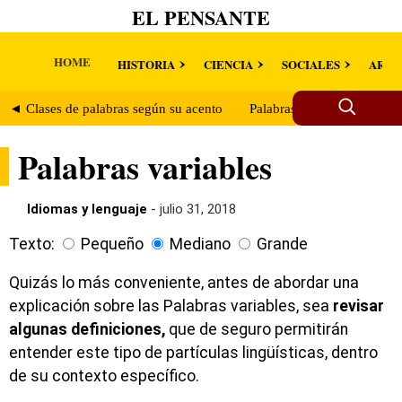
EL PENSANTE
HOME
HISTORIA
CIENCIA
SOCIALES
ARTE
◄ Clases de palabras según su acento
Palabras invariables ►
Palabras variables
Idiomas y lenguaje
- julio 31, 2018
Texto:
Pequeño
Mediano
Grande
Quizás lo más conveniente, antes de abordar una
explicación sobre las Palabras variables, sea
revisar
algunas definiciones,
que de seguro permitirán
entender este tipo de partículas lingüísticas, dentro
de su contexto específico.