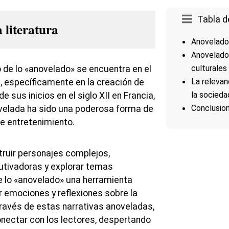
Tabla d
 literatura
Anovelado 
Anovelado
culturales
de lo «anovelado» se encuentra en el
La relevan
a, específicamente en la creación de
la socieda
e sus inicios en el siglo XII en Francia,
Conclusio
velada ha sido una poderosa forma de
de entretenimiento.
ruir personajes complejos,
utivadoras y explorar temas
 lo «anovelado» una herramienta
r emociones y reflexiones sobre la
ravés de estas narrativas anoveladas,
nectar con los lectores, despertando