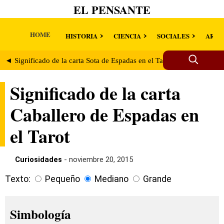
EL PENSANTE
HOME
HISTORIA
CIENCIA
SOCIALES
ARTE
◄ Significado de la carta Sota de Espadas en el Tarot
Significado
Significado de la carta
Caballero de Espadas en
el Tarot
Curiosidades
- noviembre 20, 2015
Texto:
Pequeño
Mediano
Grande
Simbología