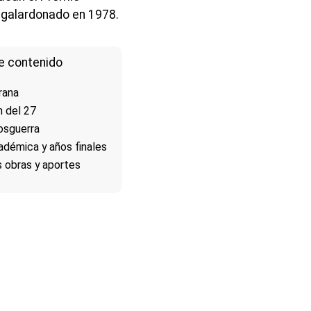
e galardonado en 1978.
e contenido
rana
n del 27
osguerra
adémica y años finales
s obras y aportes