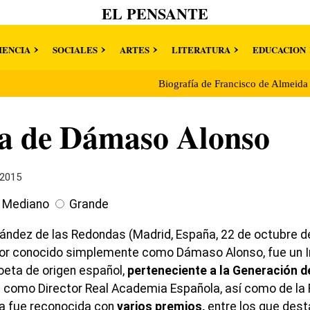
EL PENSANTE
IENCIA
SOCIALES
ARTES
LITERATURA
EDUCACION
Biografía de Francisco de Almeid
ía de Dámaso Alonso
 2015
Mediano
Grande
ández de las Redondas (Madrid, España, 22 de octubre 
or conocido simplemente como Dámaso Alonso, fue un Int
Poeta de origen español,
perteneciente a la Generación d
 como Director Real Academia Española, así como de la 
ria fue reconocida con
varios premios,
entre los que dest