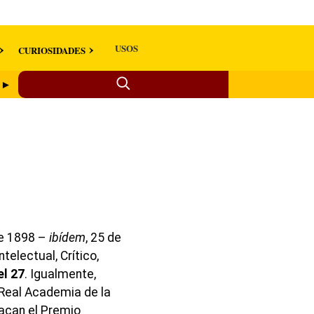
USOS
CURIOSIDADES
a ►
de 1898 –
ibídem
, 25 de
electual, Crítico,
el 27
. Igualmente,
Real Academia de la
acan el Premio