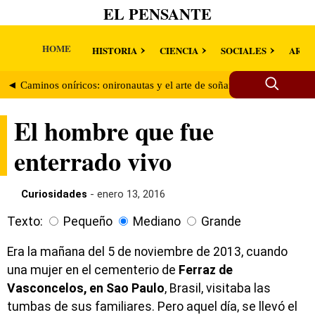
EL PENSANTE
HOME
HISTORIA
CIENCIA
SOCIALES
ARTE
◄ Caminos oníricos: onironautas y el arte de soñar lúcido
Los au
El hombre que fue
enterrado vivo
Curiosidades
- enero 13, 2016
Texto:
Pequeño
Mediano
Grande
Era la mañana del 5 de noviembre de 2013, cuando
una mujer en el cementerio de
Ferraz de
Vasconcelos, en Sao Paulo
, Brasil, visitaba las
tumbas de sus familiares. Pero aquel día, se llevó el