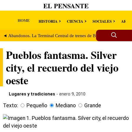
EL PENSANTE
HOME
HISTORIA
CIENCIA
SOCIALES
ARTE
◄ Abandonos. La Terminal Central de trenes de Buffalo
Lugares 
Pueblos fantasma. Silver
city, el recuerdo del viejo
oeste
Lugares y tradiciones
- enero 9, 2010
Texto:
Pequeño
Mediano
Grande