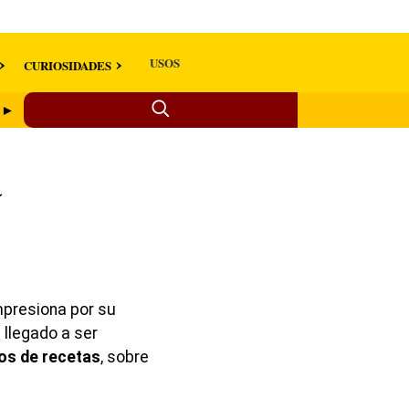
USOS
CURIOSIDADES
e ►
a
mpresiona por su
 llegado a ser
os de recetas
, sobre