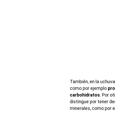
También, en la uchuv
como por ejemplo
pro
carbohidratos
. Por o
distingue por tener d
minerales, como por ej