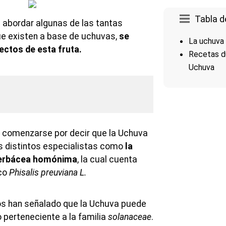
Tabla d
 abordar algunas de las tantas
ue existen a base de uchuvas,
se
La uchuva
ectos de esta fruta.
Recetas du
Uchuva
á comenzarse por decir que la Uchuva
os distintos especialistas como
la
 herbácea homónima
, la cual cuenta
ico
Phisalis preuviana L.
icos han señalado que la Uchuva puede
perteneciente a la familia
solanaceae
.