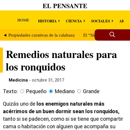
EL PENSANTE
HOME
HISTORIA
CIENCIA
SOCIALES
ARTE
◄ Propiedades curativas de la calabaza
El “Síndrome X”: la enfe
Remedios naturales para
los ronquidos
Medicina
- octubre 31, 2017
Texto:
Pequeño
Mediano
Grande
Quizás uno de
los enemigos naturales más
acérrimos de un buen dormir sean los ronquidos,
tanto si se padecen, como si se tiene que compartir
cama o habitación con alguien que acompaña su