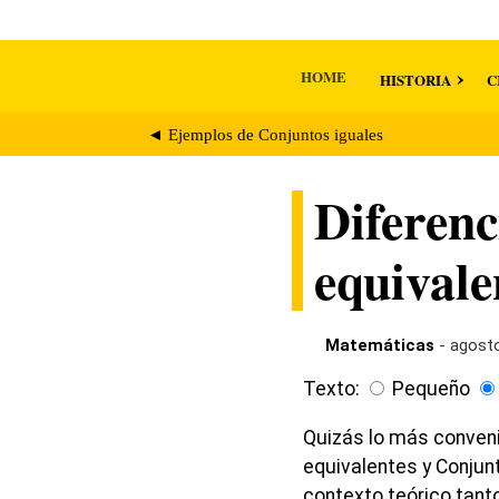
HOME
HISTORIA
C
◄ Ejemplos de Conjuntos iguales
Diferenc
equivale
Matemáticas
- agosto
Texto:
Pequeño
Quizás lo más convenie
equivalentes y Conjun
contexto teórico tant