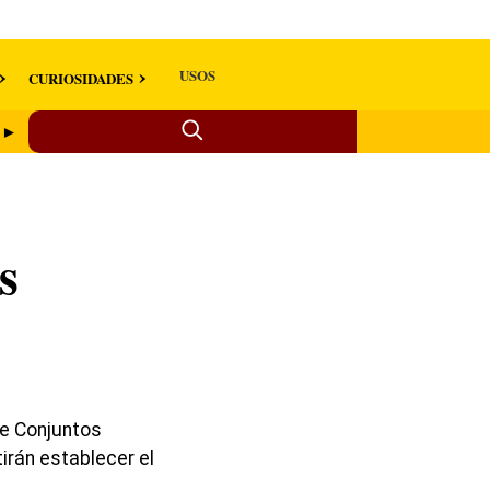
USOS
CURIOSIDADES
? ►
s
re Conjuntos
tirán establecer el