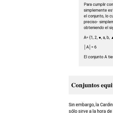
Para cumplir con
simplemente est
el conjunto, lo 
preciso- simple
obteniendo el si
A= {1, 2, ●, a, b, 
│A│= 6
El conjunto A ti
Conjuntos equi
Sin embargo, la Cardi
sólo sirve a la hora de 