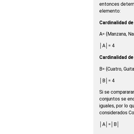
entonces determi
elemento:
Cardinalidad de
A= {Manzana, Nar
│A│= 4
Cardinalidad de
B= {Cuatro, Guita
│B│= 4
Si se compararan
conjuntos se enc
iguales, por lo 
considerados Co
│A│=│B│