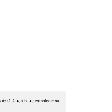
A= {1, 2, ●, a, b, ▲} establecer su