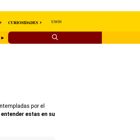
USOS
CURIOSIDADES
a ►
ontempladas por el
n entender estas en su