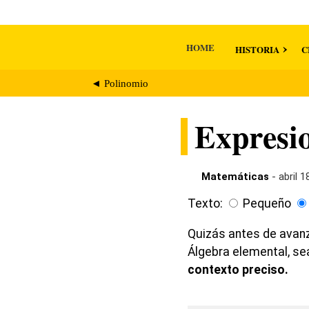
HOME
HISTORIA
C
◄ Polinomio
Expresio
Matemáticas
- abril 1
Texto:
Pequeño
Quizás antes de avanz
Álgebra elemental, s
contexto preciso.