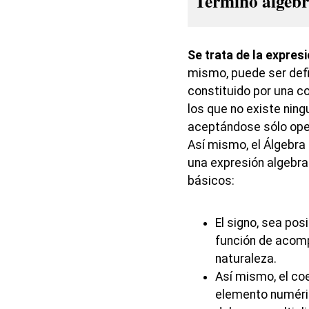
Término algebr
Se trata de la expre
mismo, puede ser def
constituido por una c
los que no existe nin
aceptándose sólo oper
Así mismo, el Álgebra
una expresión algebr
básicos:
El signo, sea pos
función de acomp
naturaleza.
Así mismo, el coe
elemento numérico