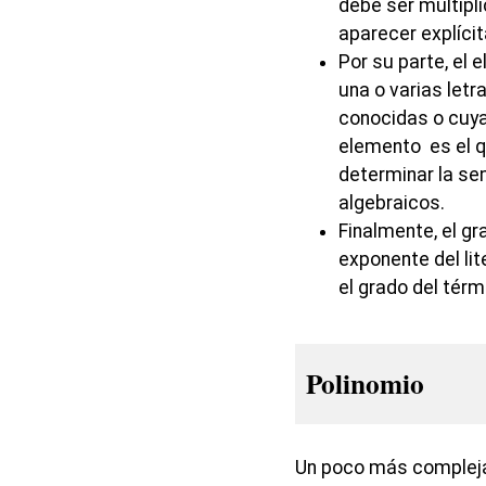
debe ser multipli
aparecer explíc
Por su parte, el 
una o varias letr
conocidas o cuya
elemento es el 
determinar la se
algebraicos.
Finalmente, el gr
exponente del lit
el grado del térm
Polinomio
Un poco más compleja,