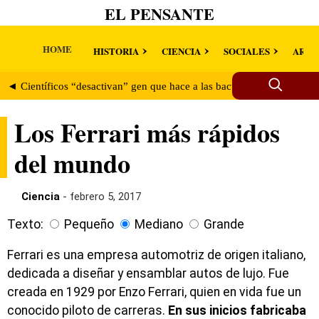
EL PENSANTE
HOME
HISTORIA
CIENCIA
SOCIALES
ARTE
◄ Científicos “desactivan” gen que hace a las bacterias inmunes a los
Los Ferrari más rápidos
del mundo
Ciencia
- febrero 5, 2017
Texto:
Pequeño
Mediano
Grande
Ferrari es una empresa automotriz de origen italiano,
dedicada a diseñar y ensamblar autos de lujo. Fue
creada en 1929 por Enzo Ferrari, quien en vida fue un
conocido piloto de carreras.
En sus inicios fabricaba