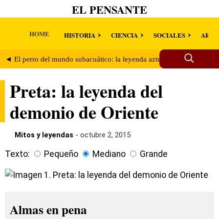
EL PENSANTE
HOME
HISTORIA
CIENCIA
SOCIALES
ARTE
◄ El perro del mundo subacuático: la leyenda azteca del Ahuizotl
Preta: la leyenda del
demonio de Oriente
Mitos y leyendas
- octubre 2, 2015
Texto:
Pequeño
Mediano
Grande
Almas en pena