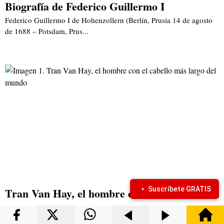
Biografía de Federico Guillermo I
Federico Guillermo I de Hohenzollern (Berlín, Prusia 14 de agosto
de 1688 – Potsdam, Prus...
Tran Van Hay, el hombre con el cabello más
Suscríbete GRATIS
largo del mundo...
Un curioso hombre de Vietnam Para la mayoría de los hombres