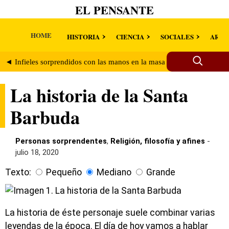
EL PENSANTE
HOME
HISTORIA
CIENCIA
SOCIALES
ARTE
◄ Infieles sorprendidos con las manos en la masa
Vida y obra de
La historia de la Santa
Barbuda
Personas sorprendentes
,
Religión, filosofía y afines
-
julio 18, 2020
Texto:
Pequeño
Mediano
Grande
La historia de éste personaje suele combinar varias
leyendas de la época. El día de hoy vamos a hablar